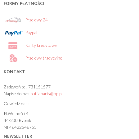
FORMY PŁATNOŚCI
Przelewy 24
Paypal
Karty kredytowe
Przelewy tradycyjne
KONTAKT
Zadzwoń tel. 731151577
Napisz do nas
butik.paris@op.pl
Odwiedź nas:
Pl.Wolności 4
44-200 Rybnik
NIP 6422546753
NEWSLETTER