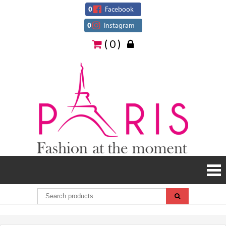
Skip
0
Facebook
to
0
Instagram
content
( 0 )
Paris
Fashion
at the
moment