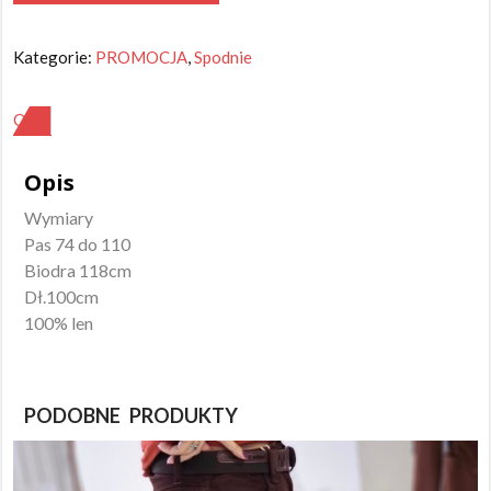
Spodnie
len
Kategorie:
PROMOCJA
,
Spodnie
oliwka
OPIS
Opis
Wymiary
Pas 74 do 110
Biodra 118cm
Dł.100cm
100% len
PODOBNE PRODUKTY