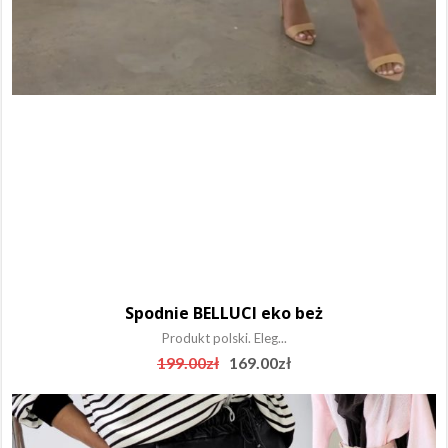
Spodnie BELLUCI eko beż
Produkt polski. Eleg...
Original
Current
199.00
zł
169.00
zł
price
price
was:
is:
199.00zł.
169.00zł.