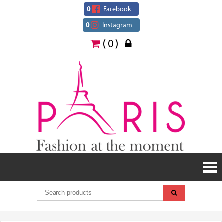
Skip
0
Facebook
to
0
Instagram
content
( 0 )
Paris
Fashion
at the
moment