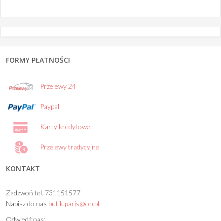
FORMY PŁATNOŚCI
Przelewy 24
Paypal
Karty kredytowe
Przelewy tradycyjne
KONTAKT
Zadzwoń tel. 731151577
Napisz do nas
butik.paris@op.pl
Odwiedź nas: