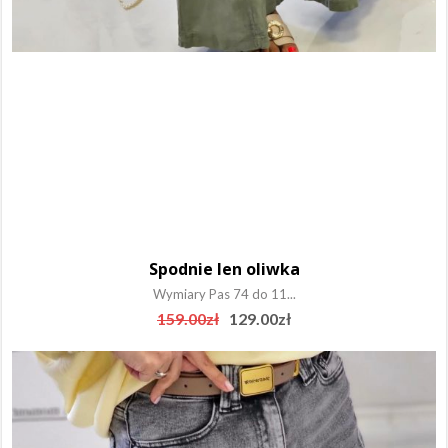
Spodnie len oliwka
Wymiary Pas 74 do 11...
Original
Current
159.00
zł
129.00
zł
price
price
was:
is:
159.00zł.
129.00zł.