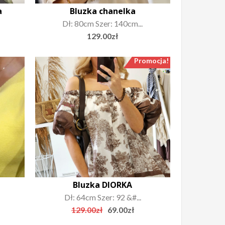
a
Bluzka chanelka
Dł: 80cm Szer: 140cm...
129.00
zł
Promocja!
Bluzka DIORKA
Dł: 64cm Szer: 92 &#...
Original
Current
129.00
zł
69.00
zł
price
price