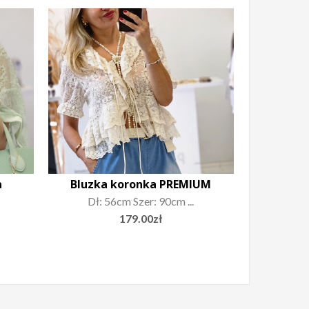
was:
is:
129.00zł.
69.00zł.
a
Bluzka koronka PREMIUM
Dł: 56cm Szer: 90cm ...
179.00
zł