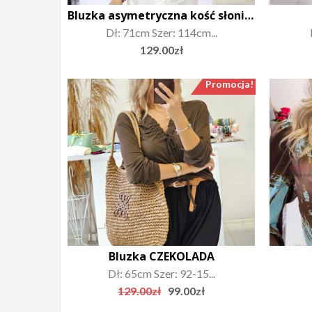
Bluzka asymetryczna kość słoniowa
Dł: 71cm Szer: 114cm...
129.00
zł
Promocja!
Bluzka CZEKOLADA
Dł: 65cm Szer: 92-15...
Original
Current
129.00
zł
99.00
zł
price
price