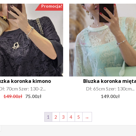
Promocja!
uzka koronka kimono
Bluzka koronka mięt
Dł: 70cm Szer: 130-2...
Dł: 65cm Szer: 130cm...
Original
Current
149.00
zł
75.00
zł
149.00
zł
price
price
was:
is:
149.00zł.
75.00zł.
1
2
3
4
5
→