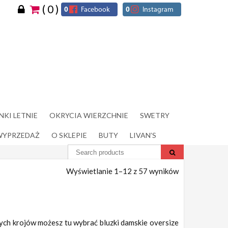
( 0 )
0
Facebook
0
Instagram
NKI LETNIE
OKRYCIA WIERZCHNIE
SWETRY
WYPRZEDAŻ
O SKLEPIE
BUTY
LIVAN’S
Wyświetlanie 1–12 z 57 wyników
żnych krojów możesz tu wybrać bluzki damskie oversize