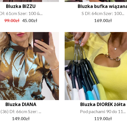
Bluzka BIZZU
Bluzka bufka wiązan
Dł: 61cm Szer: 100 &...
S Dł: 64cm Szer: 100...
Original
Current
99.00
zł
45.00
zł
169.00
zł
price
price
was:
is:
99.00zł.
45.00zł.
Bluzka DIANA
Bluzka DIOREK żółta
(36) Dł: 66cm Szer: ...
Pod pachami 90 do 11...
149.00
zł
119.00
zł