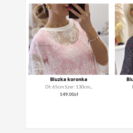
was:
is:
129.00zł.
99.00zł.
Bluzka koronka
Bl
Dł: 65cm Szer: 130cm...
149.00
zł