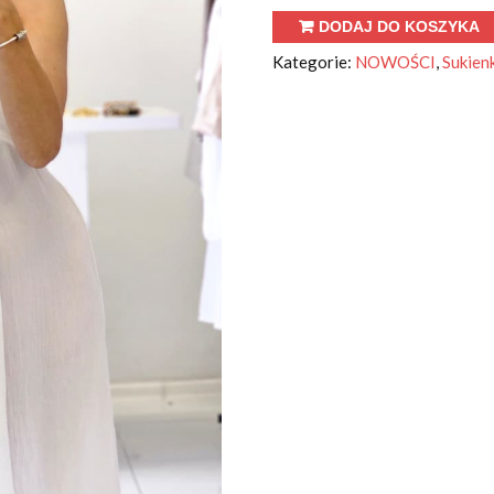
ilość
DODAJ DO KOSZYKA
Sukienka
Kategorie:
NOWOŚCI
,
Sukien
bursztyn
biała