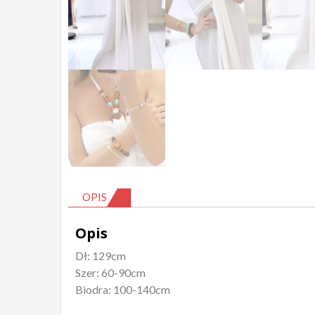
OPIS
Opis
Dł: 129cm
Szer: 60-90cm
Biodra: 100-140cm