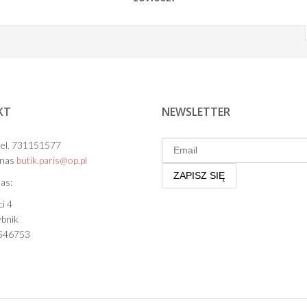
KT
NEWSLETTER
el. 731151577
 nas
butik.paris@op.pl
as:
i 4
bnik
546753