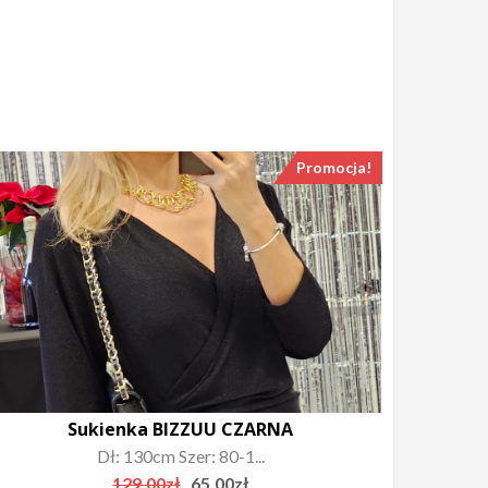
Promocja!
Sukienka BIZZUU CZARNA
Dł: 130cm Szer: 80-1...
Original
Current
129.00
zł
65.00
zł