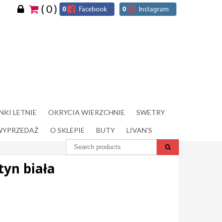
( 0 )
0
Facebook
0
Instagram
NKI LETNIE
OKRYCIA WIERZCHNIE
SWETRY
WYPRZEDAŻ
O SKLEPIE
BUTY
LIVAN’S
tyn biała