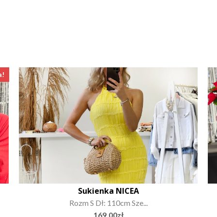
a!
Sukienka NICEA
Rozm S Dł: 110cm Sze...
169.00
zł