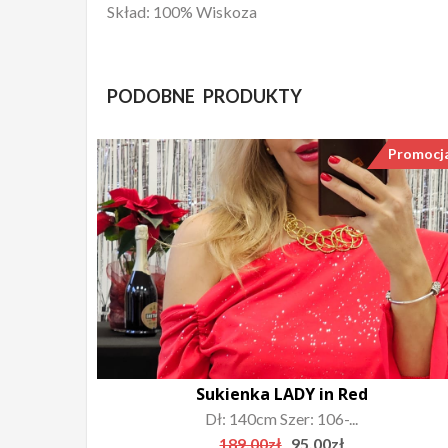
Skład: 100% Wiskoza
PODOBNE PRODUKTY
Promocj
Sukienka LADY in Red
Dł: 140cm Szer: 106-...
Original
Current
189.00
zł
95.00
zł