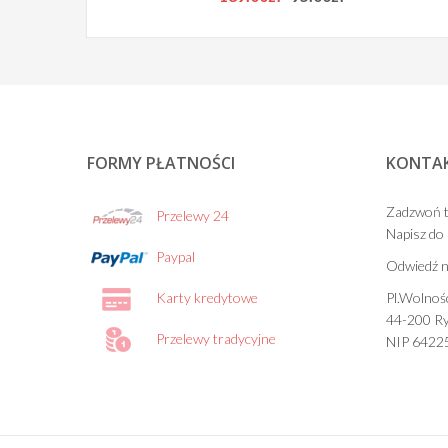
price
price
was:
is:
189.00zł.
95.00zł.
FORMY PŁATNOŚCI
KONTA
Zadzwoń t
Przelewy 24
Napisz do
Paypal
Odwiedź n
Karty kredytowe
Pl.Wolnośc
44-200 Ry
Przelewy tradycyjne
NIP 6422