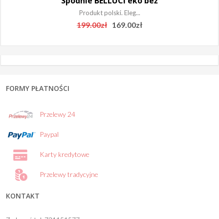
Spodnie BELLUCI eko beż
Produkt polski. Eleg...
Original
Current
199.00
zł
169.00
zł
price
price
was:
is:
199.00zł.
169.00zł.
FORMY PŁATNOŚCI
Przelewy 24
Paypal
Karty kredytowe
Przelewy tradycyjne
KONTAKT