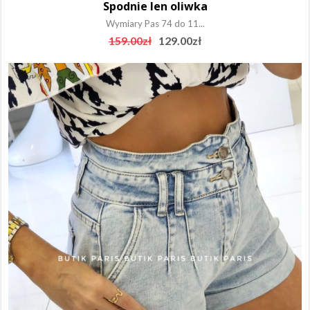
Spodnie len oliwka
Wymiary Pas 74 do 11...
Original
Current
159.00
zł
129.00
zł
price
price
was:
is:
159.00zł.
129.00zł.