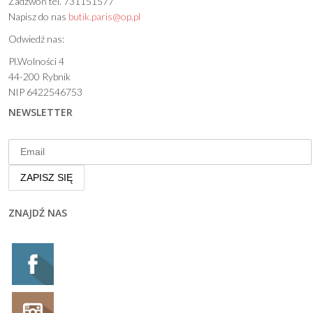
Zadzwoń tel. 731151577
Napisz do nas
butik.paris@op.pl
Odwiedź nas:
Pl.Wolności 4
44-200 Rybnik
NIP 6422546753
NEWSLETTER
ZNAJDŹ NAS