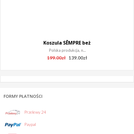
Koszula SĒMPRE beż
Polska produkcja, n...
Original
Current
199.00
zł
139.00
zł
price
price
was:
is:
199.00zł.
139.00zł.
FORMY PŁATNOŚCI
Przelewy 24
Paypal