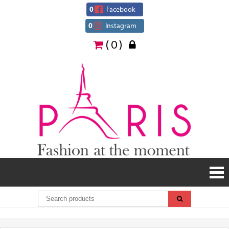
Skip
0
Facebook
to
0
Instagram
content
( 0 )
Paris
Fashion
at the
moment