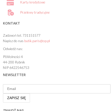
Karty kredytowe
Przelewy tradycyjne
KONTAKT
Zadzwoń tel. 731151577
Napisz do nas
butik.paris@op.pl
Odwiedź nas:
Pl.Wolności 4
44-200 Rybnik
NIP 6422546753
NEWSLETTER
ZNAJDŹ NAS