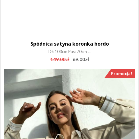
Spódnica satyna koronka bordo
Dł: 103cm Pas: 70cm ...
Original
Current
149.00
zł
69.00
zł
price
price
was:
is:
Promocja!
149.00zł.
69.00zł.