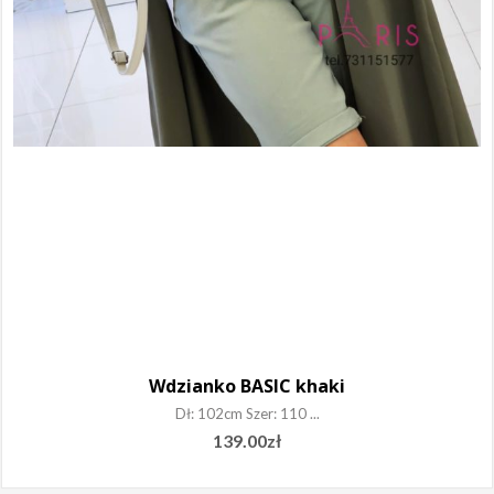
Wdzianko BASIC khaki
Dł: 102cm Szer: 110 ...
139.00
zł