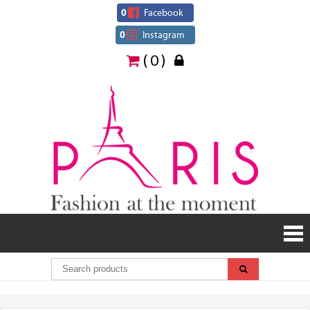
Skip
0
Facebook
to
0
Instagram
content
( 0 )
Paris
Fashion
at the
moment