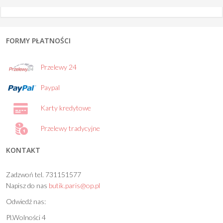
FORMY PŁATNOŚCI
Przelewy 24
Paypal
Karty kredytowe
Przelewy tradycyjne
KONTAKT
Zadzwoń tel. 731151577
Napisz do nas
butik.paris@op.pl
Odwiedź nas:
Pl.Wolności 4