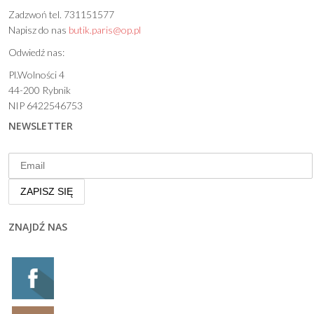
Zadzwoń tel. 731151577
Napisz do nas
butik.paris@op.pl
Odwiedź nas:
Pl.Wolności 4
44-200 Rybnik
NIP 6422546753
NEWSLETTER
ZNAJDŹ NAS