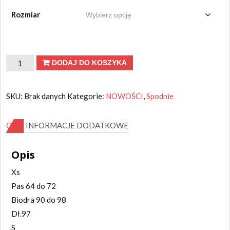
Rozmiar
ilość
DODAJ DO KOSZYKA
Jeansy
M'SARA
SKU:
Brak danych
Kategorie:
NOWOŚCI
,
Spodnie
brązowe
OPIS
INFORMACJE DODATKOWE
Opis
Xs
Pas 64 do 72
Biodra 90 do 98
Dł.97
S