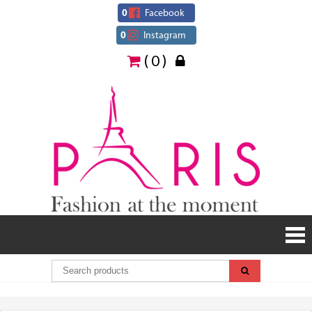
Skip
0
Facebook
to
0
Instagram
content
( 0 )
Paris
Fashion
at the
moment