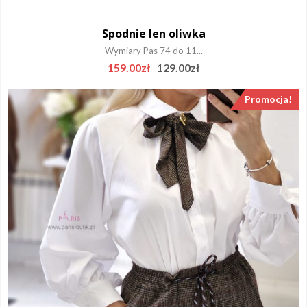
Spodnie len oliwka
Wymiary Pas 74 do 11...
Original
Current
159.00
zł
129.00
zł
price
price
was:
is:
Promocja!
159.00zł.
129.00zł.