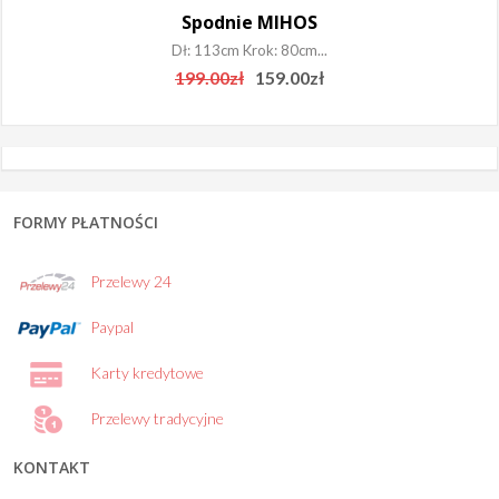
Spodnie MIHOS
Dł: 113cm Krok: 80cm...
Original
Current
199.00
zł
159.00
zł
price
price
was:
is:
199.00zł.
159.00zł.
FORMY PŁATNOŚCI
Przelewy 24
Paypal
Karty kredytowe
Przelewy tradycyjne
KONTAKT